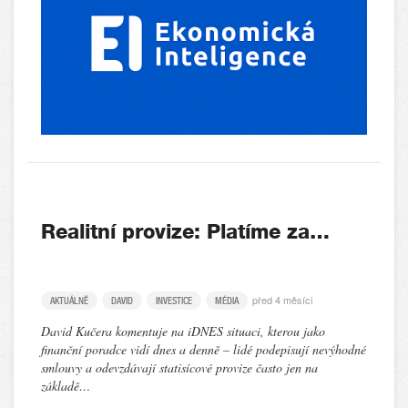
Realitní provize: Platíme za…
před 4 měsíci
AKTUÁLNĚ
DAVID
INVESTICE
MÉDIA
David Kučera komentuje na iDNES situaci, kterou jako
finanční poradce vidí dnes a denně – lidé podepisují nevýhodné
smlouvy a odevzdávají statisícové provize často jen na
základě…