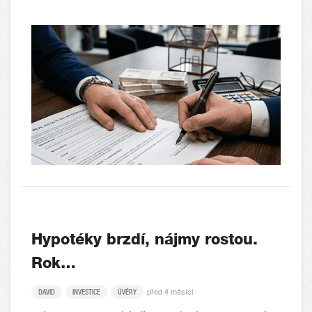
Hypotéky brzdí, nájmy rostou.
Rok…
před 4 měsíci
DAVID
INVESTICE
ÚVĚRY