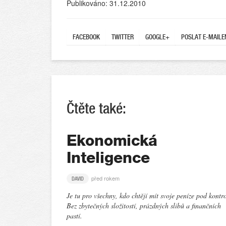
Publikováno: 31.12.2010
FACEBOOK
TWITTER
GOOGLE+
POSLAT E-MAIL
Čtěte také:
Ekonomická
Inteligence
před rokem
DAVID
Je tu pro všechny, kdo chtějí mít svoje peníze pod kontr
Bez zbytečných složitostí, prázdných slibů a finančních
pastí.