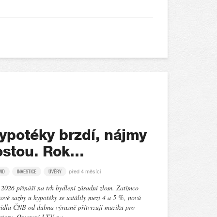
ypotéky brzdí, nájmy
ostou. Rok…
před 4 měsíci
VID
INVESTICE
ÚVĚRY
2026 přináší na trh bydlení zásadní zlom. Zatímco
ové sazby u hypotéky se ustálily mezi 4 a 5 %, nová
idla ČNB od dubna výrazně přitvrzují muziku pro
estory. Omezení LTV na…