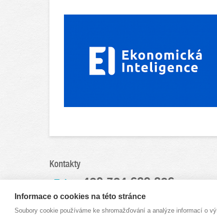
Kontakty
+420 724 689 826
Tel:
dkucera@partners.cz
Informace o cookies na této stránce
E-mail:
Soubory cookie používáme ke shromažďování a analýze informací o výk