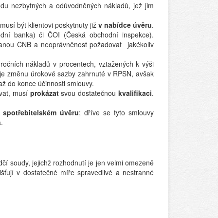
radu nezbytných a odůvodněných nákladů, jež jim
usí být klientovi poskytnuty již
v nabídce úvěru
.
dní banka) či ČOI (Česká obchodní inspekce).
anou ČNB a neoprávněnost požadovat jakékoliv
 ročních nákladů v procentech, vztažených k výši
uje změnu úrokové sazby zahrnuté v RPSN, avšak
až do konce účinnosti smlouvy.
ovat, musí
prokázat
svou dostatečnou
kvalifikaci
.
 spotřebitelském úvěru
; dříve se tyto smlouvy
.
í soudy, jejichž rozhodnutí je jen velmi omezeně
išťují v dostatečné míře spravedlivé a nestranné