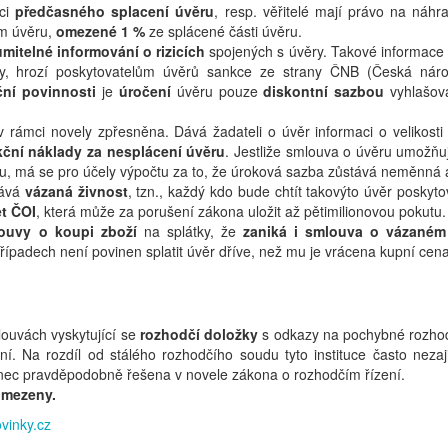
ci
předčasného splacení úvěru
, resp. věřitelé mají právo na náh
ím úvěru,
omezené 1 %
ze splácené části úvěru.
mitelné informování o rizicích
spojených s úvěry. Takové informace m
y, hrozí poskytovatelům úvěrů sankce ze strany ČNB (Česká náro
ční povinnosti
je
úročení
úvěru pouze
diskontní sazbou
vyhlašov
v rámci novely zpřesněna. Dává žadateli o úvěr informaci o velikosti
ční náklady za nesplácení úvěru
. Jestliže smlouva o úvěru umožň
věru, má se pro účely výpočtu za to, že úroková sazba zůstává neměnná 
tává
vázaná živnost
, tzn., každý kdo bude chtít takovýto úvěr poskyt
et ČOI
, která může za porušení zákona uložit až pětimilionovou pokutu.
ouvy o koupi zboží
na splátky, že
zaniká i smlouva o vázaném
řípadech není povinen splatit úvěr dříve, než mu je vrácena kupní cena
louvách vyskytující se
rozhodčí doložky
s odkazy na pochybné rozhodč
. Na rozdíl od stálého rozhodčího soudu tyto instituce často nezaj
nec pravděpodobně řešena v novele zákona o rozhodčím řízení.
omezeny.
vinky.cz