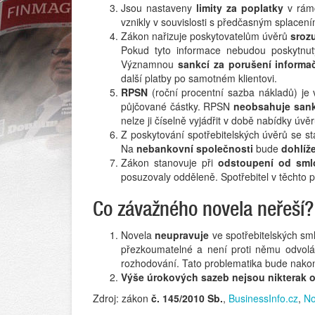
Jsou nastaveny
limity za poplatky
v rám
vznikly v souvislosti s předčasným splacen
Zákon nařizuje poskytovatelům úvěrů
srozu
Pokud tyto informace nebudou poskytnut
Významnou
sankcí za porušení informa
další platby po samotném klientovi.
RPSN
(roční procentní sazba nákladů) je 
půjčované částky. RPSN
neobsahuje sank
nelze ji číselně vyjádřit v době nabídky ú
Z poskytování spotřebitelských úvěrů se s
Na
nebankovní společnosti
bude
dohlíž
Zákon stanovuje při
odstoupení od sml
posuzovaly odděleně. Spotřebitel v těchto p
Co závažného novela neřeší?
Novela
neupravuje
ve spotřebitelských sm
přezkoumatelné a není proti němu odvolání
rozhodování. Tato problematika bude nako
Výše úrokových sazeb nejsou nikterak 
Zdroj: zákon
č. 145/2010 Sb.
,
BusinessInfo.cz
,
No