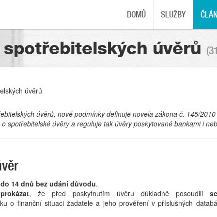
DOMŮ
SLUŽBY
ČLÁ
 spotřebitelských úvěrů
(3
telských úvěrů
otřebitelských úvěrů, nové podmínky definuje novela zákona č. 145/2010
 o spotřebitelské úvěry a reguluje tak úvěry poskytované bankami i n
úvěr
y
do 14 dnů bez udání důvodu
.
prokázat
, že před poskytnutím úvěru důkladně posoudili
s
ku o finanční situaci žadatele a jeho prověření v příslušných datab