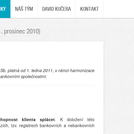
NKY
NÁŠ TÝM
DAVID KUČERA
KONTAKT
1. prosinec 2010)
 Sb. platná od 1. ledna 2011, v rámci harmonizace
ebankovními společnostmi.
chopnost klienta splácet
. K doložení této
ázích, tzv. registrech bankovních a nebankovních