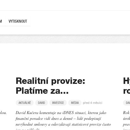
EM
VYTISKNOUT
Realitní provize:
H
Platíme za…
r
před 4 měsíci
AKTUÁLNĚ
DAVID
INVESTICE
MÉDIA
DA
olou.
David Kučera komentuje na iDNES situaci, kterou jako
Rok 
finanční poradce vidí dnes a denně – lidé podepisují
úrok
nevýhodné smlouvy a odevzdávají statisícové provize často
prav
jen na základě…
inv