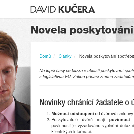
Novela poskytování
Domů
Články
Novela poskytování spotřebi
Na lepší časy se blízká v oblasti poskytování sp
s legislativou EU. Zákon přináší změnu žadatelům
Novinky chránící žadatele o 
Možnost odstoupení
od úvěrové smlouv
Poskytovatelé úvěrů mají
povinnost 
povinnosti je vyžadováno vyplnění dotazní
klientských informací.