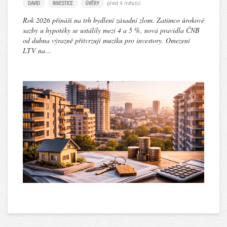
před 4 měsíci
DAVID
INVESTICE
ÚVĚRY
Rok 2026 přináší na trh bydlení zásadní zlom. Zatímco úrokové
sazby u hypotéky se ustálily mezi 4 a 5 %, nová pravidla ČNB
od dubna výrazně přitvrzují muziku pro investory. Omezení
LTV na…