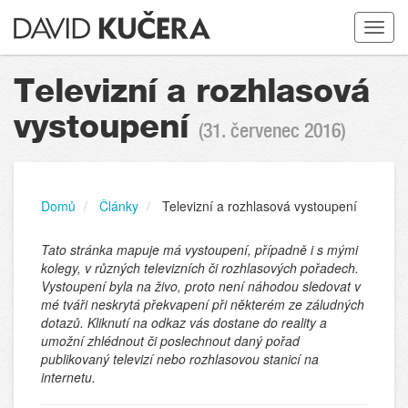
Toggle
navigat
Televizní a rozhlasová
vystoupení
(31. červenec 2016)
Domů
Články
Televizní a rozhlasová vystoupení
Tato stránka mapuje má vystoupení, případně i s mými
kolegy, v různých televizních či rozhlasových pořadech.
Vystoupení byla na živo, proto není náhodou sledovat v
mé tváři neskrytá překvapení při některém ze záludných
dotazů. Kliknutí na odkaz vás dostane do reality a
umožní zhlédnout či poslechnout daný pořad
publikovaný televizí nebo rozhlasovou stanicí na
internetu.