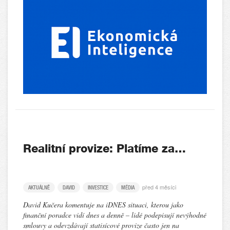
Realitní provize: Platíme za…
před 4 měsíci
AKTUÁLNĚ
DAVID
INVESTICE
MÉDIA
David Kučera komentuje na iDNES situaci, kterou jako
finanční poradce vidí dnes a denně – lidé podepisují nevýhodné
smlouvy a odevzdávají statisícové provize často jen na