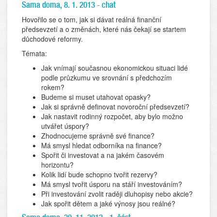
Sama doma, 8. 1. 2013 - chat
Hovořilo se o tom, jak si dávat reálná finanční
předsevzetí a o změnách, které nás čekají se startem
důchodové reformy.
Témata:
Jak vnímají současnou ekonomickou situaci lidé
podle průzkumu ve srovnání s předchozím
rokem?
Budeme si muset utahovat opasky?
Jak si správně definovat novoroční předsevzetí?
Jak nastavit rodinný rozpočet, aby bylo možno
utvářet úspory?
Zhodnocujeme správně své finance?
Má smysl hledat odborníka na finance?
Spořit či investovat a na jakém časovém
horizontu?
Kolik lidí bude schopno tvořit rezervy?
Má smysl tvořit úsporu na stáří investováním?
Při investování zvolit raději dluhopisy nebo akcie?
Jak spořit dětem a jaké výnosy jsou reálné?