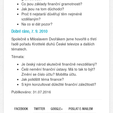
Co jsou základy finanční gramotnosti?
Jak jsou na tom důchodci?
Proč ti nejstarší důvěřují těm nejméně
vzdělaným?
Na co si dát pozor?
Dobré ráno, 7. 9. 2010
Společně s Miloslavem Dvořákem jsme hovořili o třetí
řadě pořadu Krotitelé dluhů České televize a dalších
tématech.
Témata:
Je český národ skutečně finančně nevzdělaný?
Češi nemění finanční ústavy. Má to tak to být?
Změní se číslo účtu? Mobilita účtu.
Jak polidštit téma finance?
S kým konzultovat důležité finanční záležitosti?
Publikováno: 31.07.2016
FACEBOOK
TWITTER
GOOGLE+
POSLAT E-MAILEM