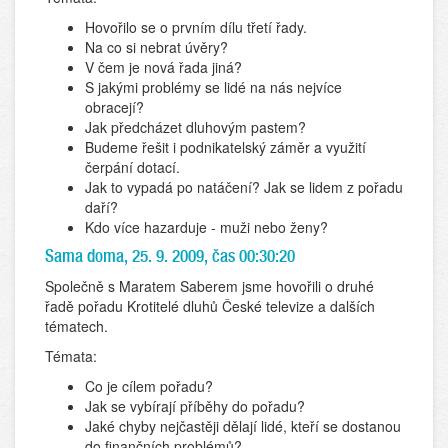
Hovořilo se o prvním dílu třetí řady.
Na co si nebrat úvěry?
V čem je nová řada jiná?
S jakými problémy se lidé na nás nejvíce
obracejí?
Jak předcházet dluhovým pastem?
Budeme řešit i podnikatelský záměr a využití
čerpání dotací.
Jak to vypadá po natáčení? Jak se lidem z pořadu
daří?
Kdo více hazarduje - muži nebo ženy?
Sama doma, 25. 9. 2009, čas 00:30:20
Společně s Maratem Saberem jsme hovořili o druhé
řadě pořadu Krotitelé dluhů České televize a dalších
tématech.
Témata:
Co je cílem pořadu?
Jak se vybírají příběhy do pořadu?
Jaké chyby nejčastěji dělají lidé, kteří se dostanou
do finančních problémů?