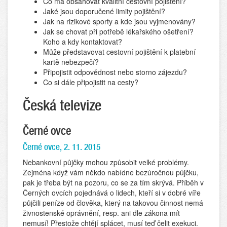
Co má obsahovat kvalitní cestovní pojištění?
Jaké jsou doporučené limity pojištění?
Jak na rizikové sporty a kde jsou vyjmenovány?
Jak se chovat při potřebě lékařského ošetření?
Koho a kdy kontaktovat?
Může představovat cestovní pojištění k platební
kartě nebezpečí?
Připojistit odpovědnost nebo storno zájezdu?
Co si dále připojistit na cesty?
Česká televize
Černé ovce
Černé ovce, 2. 11. 2015
Nebankovní půjčky mohou způsobit velké problémy.
Zejména když vám někdo nabídne bezúročnou půjčku,
pak je třeba být na pozoru, co se za tím skrývá. Příběh v
Černých ovcích pojednává o lidech, kteří si v dobré víře
půjčili peníze od člověka, který na takovou činnost nemá
živnostenské oprávnění, resp. ani dle zákona mít
nemusí! Přestože chtějí splácet, musí teď čelit exekuci.