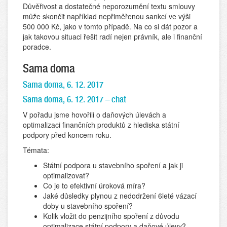
Důvěřivost a dostatečné neporozumění textu smlouvy
může skončit například nepřiměřenou sankcí ve výši
500 000 Kč, jako v tomto případě. Na co si dát pozor a
jak takovou situaci řešit radí nejen právník, ale i finanční
poradce.
Sama doma
Sama doma, 6. 12. 2017
Sama doma, 6. 12. 2017 – chat
V pořadu jsme hovořili o daňových úlevách a
optimalizaci finančních produktů z hlediska státní
podpory před koncem roku.
Témata:
Státní podpora u stavebního spoření a jak ji
optimalizovat?
Co je to efektivní úroková míra?
Jaké důsledky plynou z nedodržení 6leté vázací
doby u stavebního spoření?
Kolik vložit do penzijního spoření z důvodu
optimalizace státní podpory a daňové úlevy?