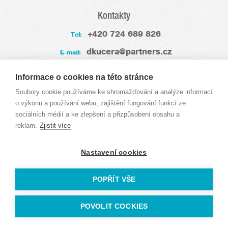
Kontakty
+420 724 689 826
Tel:
dkucera@partners.cz
E-mail:
Zkušenosti
Informace o cookies na této stránce
Soubory cookie používáme ke shromažďování a analýze informací
o výkonu a používání webu, zajištění fungování funkcí ze
sociálních médií a ke zlepšení a přizpůsobení obsahu a
reklam.
Zjistit více
Nastavení cookies
POPŘÍT VŠE
POVOLIT COOKIES
David Kučera © 2009-2026 | Webdesign by
DesignBeat