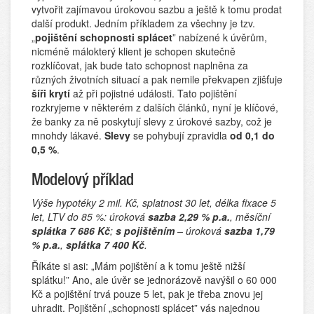
vytvořit zajímavou úrokovou sazbu a ještě k tomu prodat
další produkt. Jedním příkladem za všechny je tzv.
„
pojištění schopnosti splácet
” nabízené k úvěrům,
nicméně málokterý klient je schopen skutečně
rozklíčovat, jak bude tato schopnost naplněna za
různých životních situací a pak nemile překvapen zjišťuje
šíři krytí
až při pojistné události. Tato pojištění
rozkryjeme v některém z dalších článků, nyní je klíčové,
že banky za ně poskytují slevy z úrokové sazby, což je
mnohdy lákavé.
Slevy
se pohybují zpravidla
od 0,1 do
0,5 %
.
Modelový příklad
Výše hypotéky 2 mil. Kč, splatnost 30 let, délka fixace 5
let, LTV do 85 %: úroková
sazba 2,29 % p.a.
, měsíční
splátka 7 686 Kč
;
s pojištěním
– úroková
sazba 1,79
% p.a.
,
splátka 7 400 Kč
.
Říkáte si asi: „Mám pojištění a k tomu ještě nižší
splátku!” Ano, ale úvěr se jednorázově navýšil o 60 000
Kč a pojištění trvá pouze 5 let, pak je třeba znovu jej
uhradit. Pojištění „schopnosti splácet” vás najednou