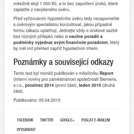
měsíčně stojí 1 000 Kč, a to bez započtení úroků, které
zaplatíte z navýšeného úvěru.
Před vyřizováním hypotečního úvěru tedy nezapomeňte
s úvěrovým specialistou konzultovat, jakou případně
formu zákazu uplatňují. Jednejte vždy o úrokové sazbě
bez různých přílepků nebo si
nechte poradit a
podmínky vyjednat svým finančním poradcem
, který
by měl mít přehled napříč hypotečním trhem.
Poznámky a související odkazy
Tento text byl rovněž publikován v měsíčníku
Report
(interní noviny pro zaměstnance) společnosti Siemens,
s.r.o.,
prosinec 2014
(první část),
leden 2015
(druhá
část).
Publikováno: 05.04.2015
FACEBOOK
TWITTER
GOOGLE+
POSLAT E-MAILEM
VYTISKNOUT