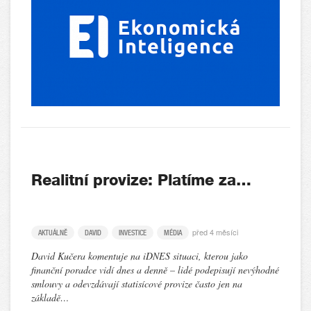
Realitní provize: Platíme za…
před 4 měsíci
AKTUÁLNĚ
DAVID
INVESTICE
MÉDIA
David Kučera komentuje na iDNES situaci, kterou jako
finanční poradce vidí dnes a denně – lidé podepisují nevýhodné
smlouvy a odevzdávají statisícové provize často jen na
základě…