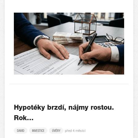
Hypotéky brzdí, nájmy rostou.
Rok…
před 4 měsíci
DAVID
INVESTICE
ÚVĚRY