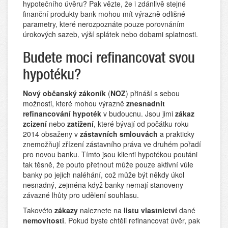
hypotečního úvěru? Pak vězte, že i zdánlivě stejné
finanční produkty bank mohou mít výrazně odlišné
parametry, které nerozpoznáte pouze porovnáním
úrokových sazeb, výší splátek nebo dobami splatnosti.
Budete moci refinancovat svou
hypotéku?
Nový občanský zákoník
(
NOZ
) přináší s sebou
možnosti, které mohou výrazně
znesnadnit
refinancování hypoték
v budoucnu. Jsou jimi
zákaz
zcizení
nebo
zatížení
, které bývají od počátku roku
2014 obsaženy v
zástavních smlouvách
a prakticky
znemožňují zřízení zástavního práva ve druhém pořadí
pro novou banku. Tímto jsou klienti hypotékou poutáni
tak těsně, že pouto přetnout může pouze aktivní vůle
banky po jejich naléhání, což může být někdy úkol
nesnadný, zejména když banky nemají stanoveny
závazné lhůty pro udělení souhlasu.
Takovéto
zákazy
naleznete na
listu vlastnictví
dané
nemovitosti
. Pokud byste chtěli refinancovat úvěr, pak