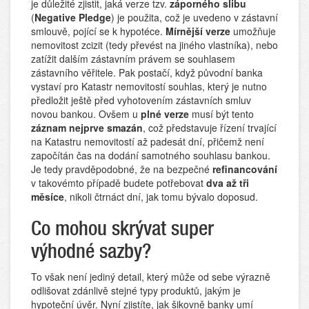
je důležité zjistit, jaká verze tzv.
záporného slibu
(
Negative Pledge
) je použita, což je uvedeno v zástavní
smlouvě, pojící se k hypotéce.
Mírnější verze
umožňuje
nemovitost zcizit (tedy převést na jiného vlastníka), nebo
zatížit dalším zástavním právem se souhlasem
zástavního věřitele. Pak postačí, když původní banka
vystaví pro Katastr nemovitostí souhlas, který je nutno
předložit ještě před vyhotovením zástavních smluv
novou bankou. Ovšem u
plné verze
musí být tento
záznam nejprve smazán
, což představuje řízení trvající
na Katastru nemovitostí až padesát dní, přičemž není
započítán čas na dodání samotného souhlasu bankou.
Je tedy pravděpodobné, že na bezpečné
refinancování
v takovémto případě budete potřebovat
dva až tři
měsíce
, nikoli čtrnáct dní, jak tomu bývalo doposud.
Co mohou skrývat super
výhodné sazby?
To však není jediný detail, který může od sebe výrazně
odlišovat zdánlivě stejné typy produktů, jakým je
hypoteční úvěr. Nyní zjistíte, jak šikovně banky umí