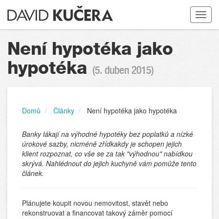
Toggle
navigat
Není hypotéka jako
hypotéka
(5. duben 2015)
Domů
Články
Není hypotéka jako hypotéka
Banky lákají na výhodné hypotéky bez poplatků a nízké
úrokové sazby, nicméně zřídkakdy je schopen jejich
klient rozpoznat, co vše se za tak "výhodnou" nabídkou
skrývá. Nahlédnout do jejich kuchyně vám pomůže tento
článek.
Plánujete koupit novou nemovitost, stavět nebo
rekonstruovat a financovat takový záměr pomocí