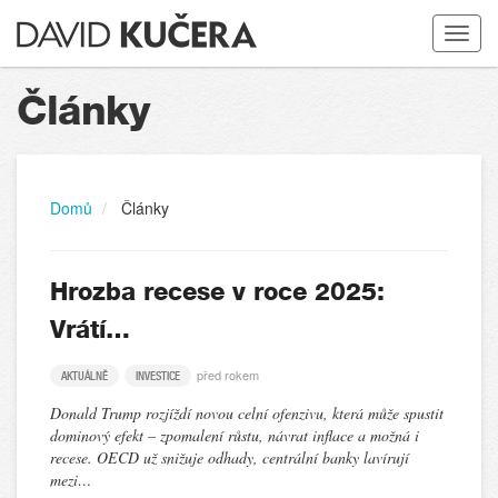
Toggle
navigat
Články
Domů
Články
Hrozba recese v roce 2025:
Vrátí…
před rokem
AKTUÁLNĚ
INVESTICE
Donald Trump rozjíždí novou celní ofenzivu, která může spustit
dominový efekt – zpomalení růstu, návrat inflace a možná i
recese. OECD už snižuje odhady, centrální banky lavírují
mezi…