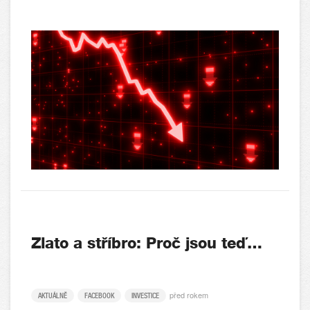
Zlato a stříbro: Proč jsou teď…
před rokem
AKTUÁLNĚ
FACEBOOK
INVESTICE