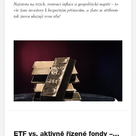
Nejistota na trzích, rostoucí inflace a geopolitické napětí – to
vše žene investory k bezpečným přístavům, a zlato se stříbrem
tak znovu ukazují svou sílu!
ETF vs. aktivně řízené fondy –…