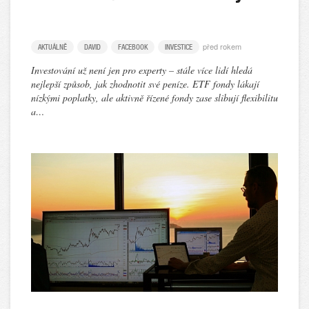
před rokem
AKTUÁLNĚ
DAVID
FACEBOOK
INVESTICE
Investování už není jen pro experty – stále více lidí hledá
nejlepší způsob, jak zhodnotit své peníze. ETF fondy lákají
nízkými poplatky, ale aktivně řízené fondy zase slibují flexibilitu
a…