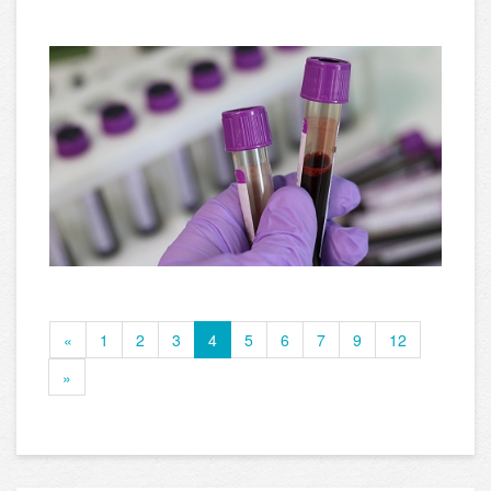
«
1
2
3
4
5
6
7
9
12
»