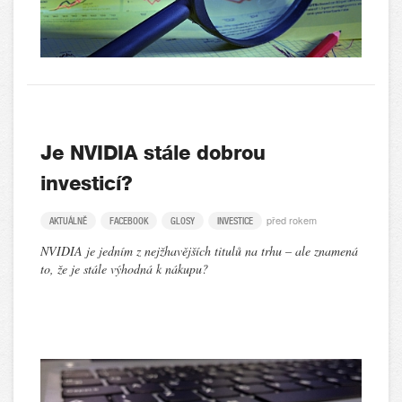
Je NVIDIA stále dobrou
investicí?
před rokem
AKTUÁLNĚ
FACEBOOK
GLOSY
INVESTICE
NVIDIA je jedním z nejžhavějších titulů na trhu – ale znamená
to, že je stále výhodná k nákupu?