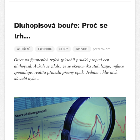
Dluhopisová bouře: Proč se
trh…
před rokem
AKTUÁLNĚ
FACEBOOK
GLOSY
INVESTICE
Otřes na finančních trzích způsobil prudký propad cen
dluhopisů. Ačkoli se zdálo, že se ekonomika stabilizuje, inflace
zpomaluje, realita přinesla přesný opak. Jedním z hlavních
důvodů byla…