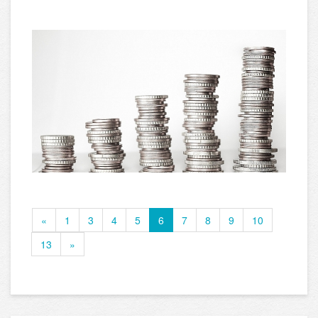
«
1
3
4
5
6
7
8
9
10
13
»