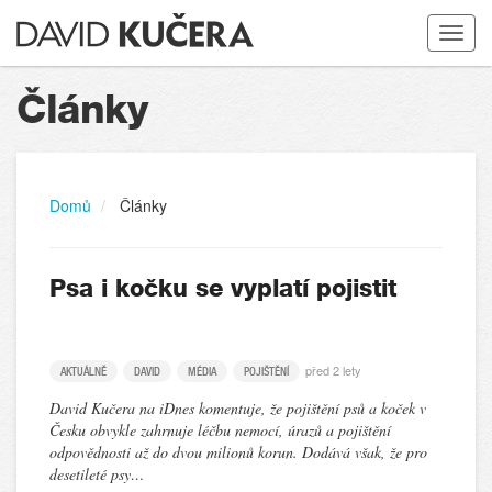
Toggle
navigat
Články
Domů
Články
Psa i kočku se vyplatí pojistit
před 2 lety
AKTUÁLNĚ
DAVID
MÉDIA
POJIŠTĚNÍ
David Kučera na iDnes komentuje, že pojištění psů a koček v
Česku obvykle zahrnuje léčbu nemocí, úrazů a pojištění
odpovědnosti až do dvou milionů korun. Dodává však, že pro
desetileté psy…