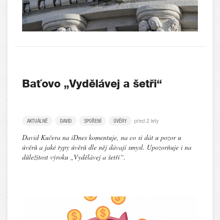
Baťovo „Vydělávej a šetři“
před 2 lety
AKTUÁLNĚ
DAVID
SPOŘENÍ
ÚVĚRY
David Kučera na iDnes komentuje, na co si dát u pozor u
úvěrů a jaké typy úvěrů dle něj dávají smysl. Upozorňuje i na
důležitost výroku „Vydělávej a šetři“.