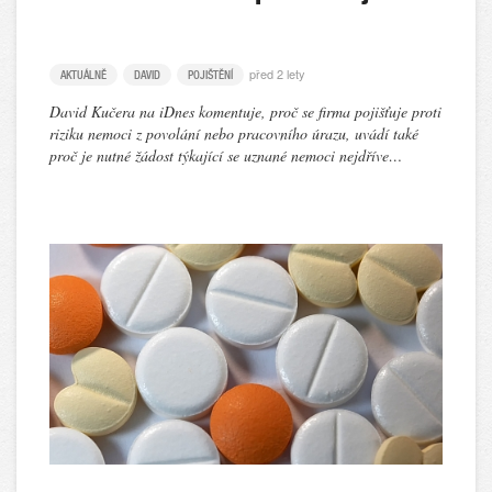
před 2 lety
AKTUÁLNĚ
DAVID
POJIŠTĚNÍ
David Kučera na iDnes komentuje, proč se firma pojišťuje proti
riziku nemoci z povolání nebo pracovního úrazu, uvádí také
proč je nutné žádost týkající se uznané nemoci nejdříve…