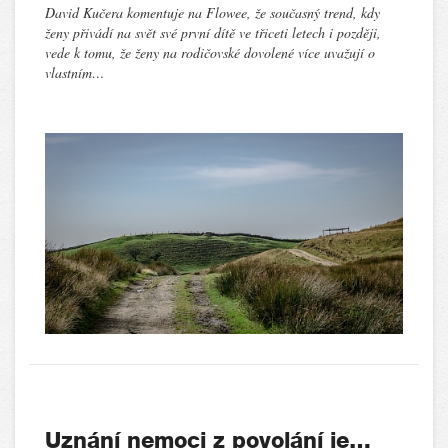
David Kučera komentuje na Flowee, že současný trend, kdy
ženy přivádí na svět své první dítě ve třiceti letech i později,
vede k tomu, že ženy na rodičovské dovolené více uvažují o
vlastním…
Uznání nemoci z povolání je…