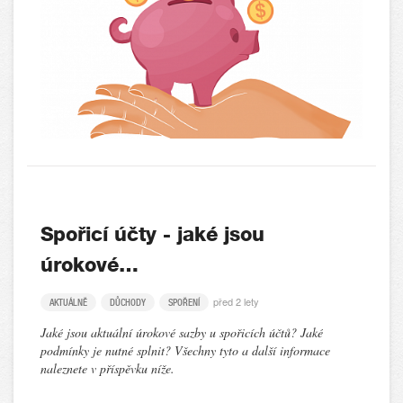
Spořicí účty - jaké jsou
úrokové…
před 2 lety
AKTUÁLNĚ
DŮCHODY
SPOŘENÍ
Jaké jsou aktuální úrokové sazby u spořicích účtů? Jaké
podmínky je nutné splnit? Všechny tyto a další informace
naleznete v příspěvku níže.