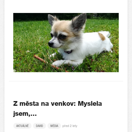
Z města na venkov: Myslela
jsem,…
před 2 lety
AKTUÁLNĚ
DAVID
MÉDIA