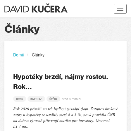
Toggle
navigat
Články
Domů
Články
Hypotéky brzdí, nájmy rostou.
Rok…
před 4 měsíci
DAVID
INVESTICE
ÚVĚRY
Rok 2026 přináší na trh bydlení zásadní zlom. Zatímco úrokové
sazby u hypotéky se ustálily mezi 4 a 5 %, nová pravidla ČNB
od dubna výrazně přitvrzují muziku pro investory. Omezení
LTV na…