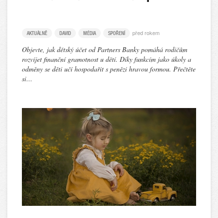
před rokem
AKTUÁLNĚ
DAVID
MÉDIA
SPOŘENÍ
Objevte, jak dětský účet od Partners Banky pomáhá rodičům
rozvíjet finanční gramotnost u dětí. Díky funkcím jako úkoly a
odměny se děti učí hospodařit s penězi hravou formou. Přečtěte
si…