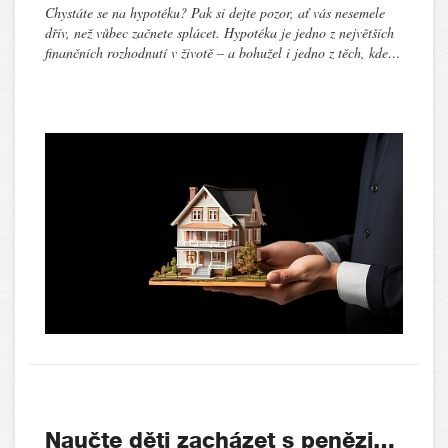
Chystáte se na hypotéku? Pak si dejte pozor, ať vás nesemele
dřív, než vůbec začnete splácet. Hypotéka je jedno z největších
finančních rozhodnutí v životě – a bohužel i jedno z těch, kde…
Naučte děti zacházet s penězi…