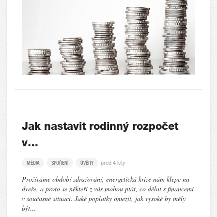
Jak nastavit rodinný rozpočet
v…
před 4 lety
MÉDIA
SPOŘENÍ
ÚVĚRY
Prožíváme období zdražování, energetická krize nám klepe na
dveře, a proto se někteří z vás mohou ptát, co dělat s financemi
v současné situaci. Jaké poplatky omezit, jak vysoké by měly
být…