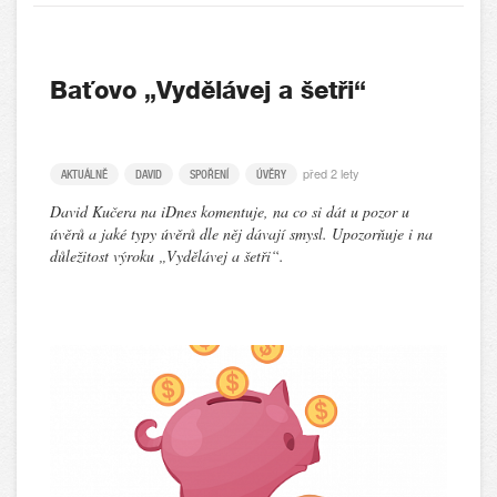
Baťovo „Vydělávej a šetři“
před 2 lety
AKTUÁLNĚ
DAVID
SPOŘENÍ
ÚVĚRY
David Kučera na iDnes komentuje, na co si dát u pozor u
úvěrů a jaké typy úvěrů dle něj dávají smysl. Upozorňuje i na
důležitost výroku „Vydělávej a šetři“.