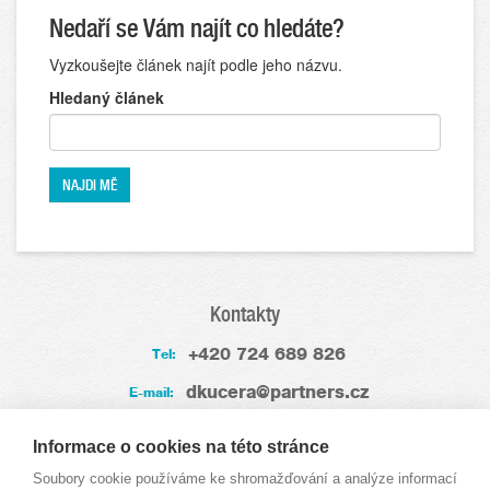
Nedaří se Vám najít co hledáte?
Vyzkoušejte článek najít podle jeho názvu.
Hledaný článek
Kontakty
+420 724 689 826
Tel:
dkucera@partners.cz
E-mail:
Zkušenosti
Informace o cookies na této stránce
Soubory cookie používáme ke shromažďování a analýze informací