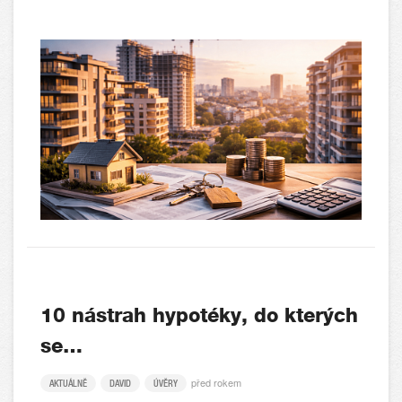
10 nástrah hypotéky, do kterých
se…
před rokem
AKTUÁLNĚ
DAVID
ÚVĚRY