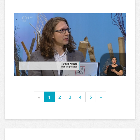
«
1
2
3
4
5
»