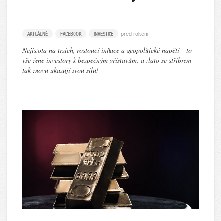
před rokem
AKTUÁLNĚ
FACEBOOK
INVESTICE
Nejistota na trzích, rostoucí inflace a geopolitické napětí – to
vše žene investory k bezpečným přístavům, a zlato se stříbrem
tak znovu ukazují svou sílu!