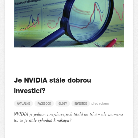
Je NVIDIA stále dobrou
investicí?
před rokem
AKTUÁLNĚ
FACEBOOK
GLOSY
INVESTICE
NVIDIA je jedním z nejžhavějších titulů na trhu – ale znamená
to, že je stále výhodná k nákupu?