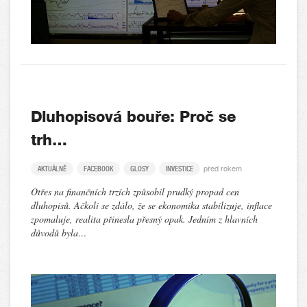
Dluhopisová bouře: Proč se
trh…
před rokem
AKTUÁLNĚ
FACEBOOK
GLOSY
INVESTICE
Otřes na finančních trzích způsobil prudký propad cen
dluhopisů. Ačkoli se zdálo, že se ekonomika stabilizuje, inflace
zpomaluje, realita přinesla přesný opak. Jedním z hlavních
důvodů byla…