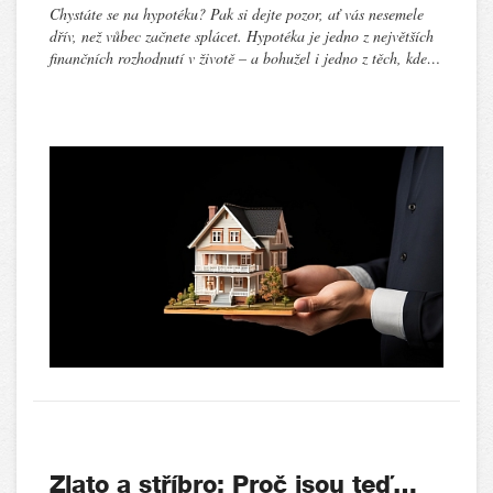
Chystáte se na hypotéku? Pak si dejte pozor, ať vás nesemele
dřív, než vůbec začnete splácet. Hypotéka je jedno z největších
finančních rozhodnutí v životě – a bohužel i jedno z těch, kde…
Zlato a stříbro: Proč jsou teď…