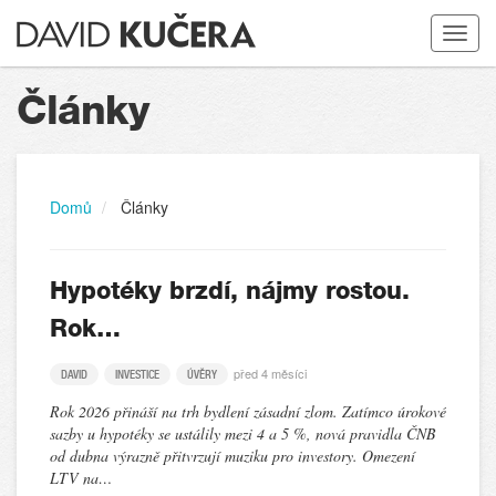
Toggle
navigat
Články
Domů
Články
Hypotéky brzdí, nájmy rostou.
Rok…
před 4 měsíci
DAVID
INVESTICE
ÚVĚRY
Rok 2026 přináší na trh bydlení zásadní zlom. Zatímco úrokové
sazby u hypotéky se ustálily mezi 4 a 5 %, nová pravidla ČNB
od dubna výrazně přitvrzují muziku pro investory. Omezení
LTV na…