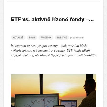
ETF vs. aktivně řízené fondy –…
před rokem
AKTUÁLNĚ
DAVID
FACEBOOK
INVESTICE
Investování už není jen pro experty – stále více lidí hledá
nejlepší způsob, jak zhodnotit své peníze. ETF fondy lákají
nízkými poplatky, ale aktivně řízené fondy zase slibují flexibilitu
a…