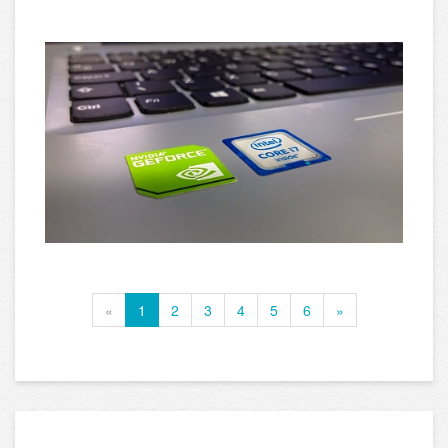
«
1
2
3
4
5
6
»