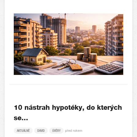
10 nástrah hypotéky, do kterých
se…
před rokem
AKTUÁLNĚ
DAVID
ÚVĚRY