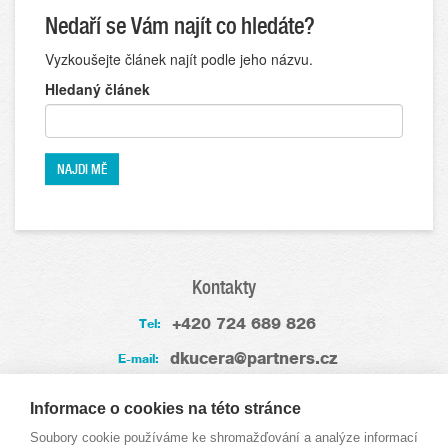
Nedaří se Vám najít co hledáte?
Vyzkoušejte článek najít podle jeho názvu.
Hledaný článek
Kontakty
+420 724 689 826
Tel:
dkucera@partners.cz
E-mail:
Zkušenosti
Informace o cookies na této stránce
Soubory cookie používáme ke shromažďování a analýze informací