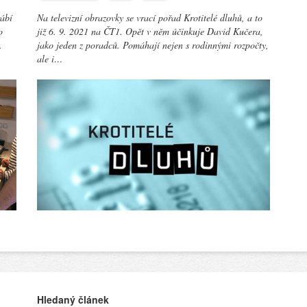
rábí
Na televizní obrazovky se vrací pořad Krotitelé dluhů, a to
o
již 6. 9. 2021 na ČT1. Opět v něm účinkuje David Kučera,
.
jako jeden z poradců. Pomáhají nejen s rodinnými rozpočty,
ale i…
Hledaný článek