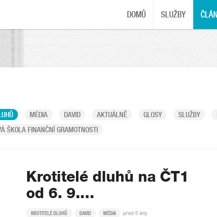
DOMŮ
SLUŽBY
ČLÁ
LUHŮ
MÉDIA
DAVID
AKTUÁLNĚ
GLOSY
SLUŽBY
Á ŠKOLA FINANČNÍ GRAMOTNOSTI
Krotitelé dluhů na ČT1
od 6. 9.…
před 5 lety
KROTITELÉ DLUHŮ
DAVID
MÉDIA