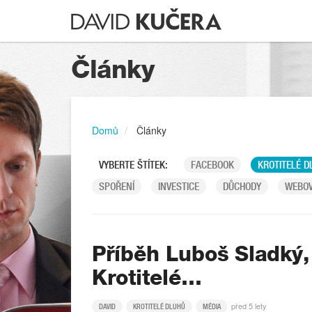
Články
Domů
Články
VYBERTE ŠTÍTEK:
FACEBOOK
KROTITELÉ D
SPOŘENÍ
INVESTICE
DŮCHODY
WEBOV
Příběh Luboš Sladký,
Krotitelé…
před 5 lety
DAVID
KROTITELÉ DLUHŮ
MÉDIA