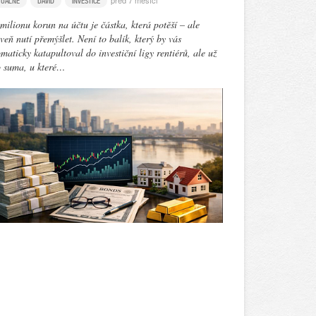
před 7 měsíci
TUÁLNĚ
DAVID
INVESTICE
milionu korun na účtu je částka, která potěší – ale
veň nutí přemýšlet. Není to balík, který by vás
maticky katapultoval do investiční ligy rentiérů, ale už
o suma, u které…