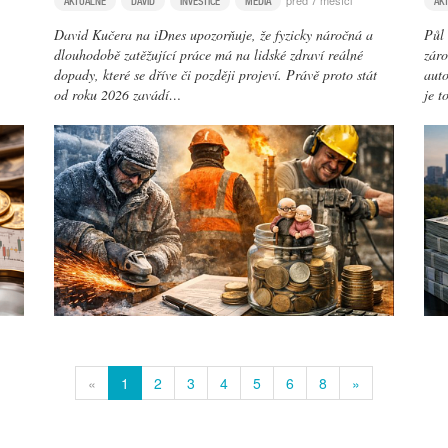
před 7 měsíci
AKTUÁLNĚ
DAVID
INVESTICE
MÉDIA
AK
David Kučera na iDnes upozorňuje, že fyzicky náročná a
Půl 
dlouhodobě zatěžující práce má na lidské zdraví reálné
záro
dopady, které se dříve či později projeví. Právě proto stát
auto
od roku 2026 zavádí…
je t
«
1
2
3
4
5
6
8
»