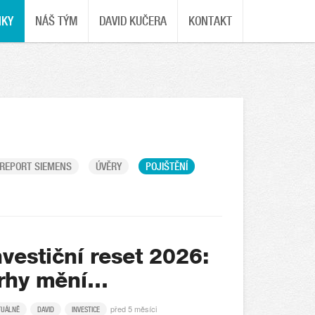
NKY
NÁŠ TÝM
DAVID KUČERA
KONTAKT
REPORT SIEMENS
ÚVĚRY
POJIŠTĚNÍ
nvestiční reset 2026:
rhy mění…
před 5 měsíci
TUÁLNĚ
DAVID
INVESTICE