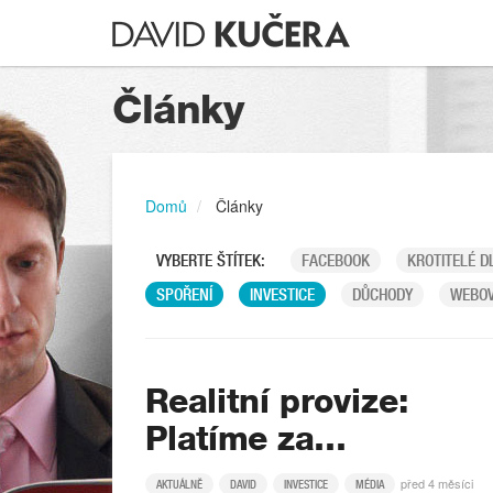
Články
Domů
Články
VYBERTE ŠTÍTEK:
FACEBOOK
KROTITELÉ D
SPOŘENÍ
INVESTICE
DŮCHODY
WEBOV
Realitní provize:
Platíme za…
před 4 měsíci
AKTUÁLNĚ
DAVID
INVESTICE
MÉDIA