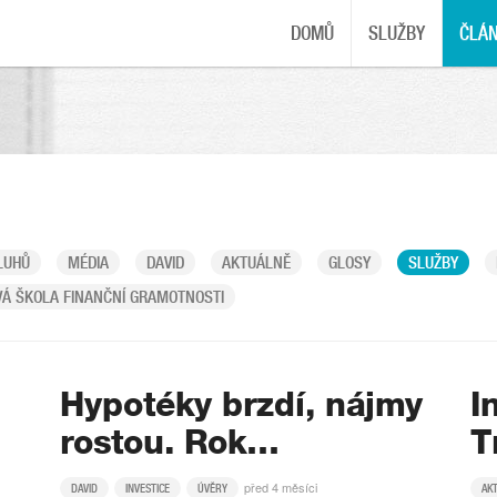
DOMŮ
SLUŽBY
ČLÁ
LUHŮ
MÉDIA
DAVID
AKTUÁLNĚ
GLOSY
SLUŽBY
Á ŠKOLA FINANČNÍ GRAMOTNOSTI
Hypotéky brzdí, nájmy
I
rostou. Rok…
T
před 4 měsíci
DAVID
INVESTICE
ÚVĚRY
AK