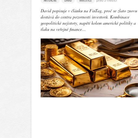
před 5 měsíci
AKTUÁLNĚ
DAVID
INVESTICE
David popisuje v článku na FinTag, proč se zlato znovu
dostává do centra pozornosti investorů. Kombinace
geopolitické nejistoty, napětí kolem americké politiky a
tlaku na veřejné finance…