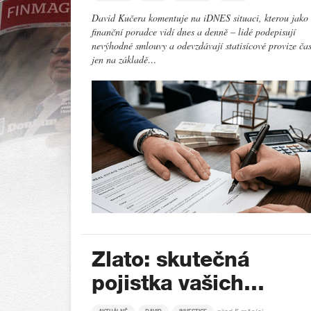
David Kučera komentuje na iDNES situaci, kterou jako
finanční poradce vidí dnes a denně – lidé podepisují
nevýhodné smlouvy a odevzdávají statisícové provize ča
jen na základě…
Zlato: skutečná
pojistka vašich…