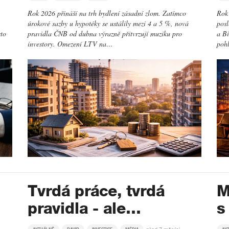
Rok 2026 přináší na trh bydlení zásadní zlom. Zatímco
Rok 
úrokové sazby u hypotéky se ustálily mezi 4 a 5 %, nová
posl
sto
pravidla ČNB od dubna výrazně přitvrzují muziku pro
a Bi
investory. Omezení LTV na…
poh
Tvrdá práce, tvrdá
M
pravidla - ale…
s